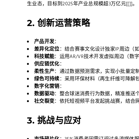
生业态，目标到2025年产业总规模超3万亿元[[]]。
2.
创新运营策略
产品开发
：
差异化定位
：结合赛事文化设计独家IP周边（如吉
科技赋能
：运用AR/VR技术开发虚拟周边（数字球
供应链优化
：
柔性生产
：通过数据预测需求，实现小批量定制化
绿色可持续
：采用环保材料（再生纤维可降解包装）
数字化营销
：
数据驱动
：整合球迷消费行为数据，精准推送个
社交裂变
：依托短视频平台发起挑战赛，结合网红
3.
挑战与应对