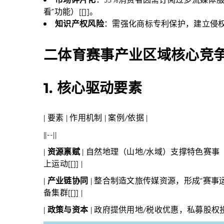
市场碎片化
：35%消费者因需订阅过多流媒体服
看”功能）[[]]。
知识产权风险
：需强化商标专利保护，建立侵权快速
二体育赛事产业区域核心竞
1.
核心驱动要素
| 要素 | 作用机制 | 案例/依据 |
||--||
|
资源禀赋
| 自然地理（山地/水域）支撑特色赛事
上运动[[]] |
|
产业链协同
| 整合制造文旅传媒资源，形成“赛事运
备集群[[]] |
|
政策与资本
| 政府提供用地/税收优惠，私募股权投资