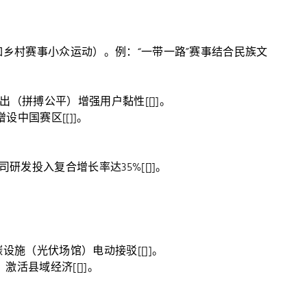
乡村赛事小众运动）。例：“一带一路”赛事结合民族文
出（拼搏公平）增强用户黏性[[]]。
设中国赛区[[]]。
发投入复合增长率达35%[[]]。
施（光伏场馆）电动接驳[[]]。
激活县域经济[[]]。