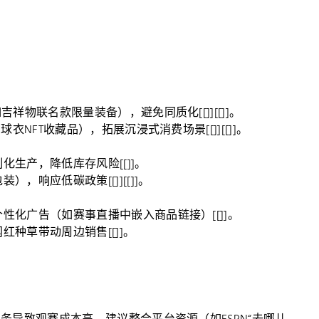
祥物联名款限量装备），避免同质化[[]][[]]。
衣NFT收藏品），拓展沉浸式消费场景[[]][[]]。
生产，降低库存风险[[]]。
，响应低碳政策[[]][[]]。
性化广告（如赛事直播中嵌入商品链接）[[]]。
种草带动周边销售[[]]。