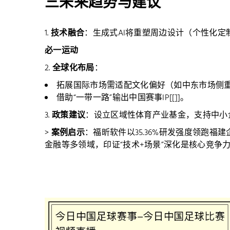
三未来趋势与建议
1.
技术融合
：生成式AI将重塑周边设计（个性化定制
必一运动
2.
全球化布局
：
拓展国际市场需适配文化偏好（如中东市场侧重足
借助“一带一路”输出中国赛事IP[[]]。
3.
政策建议
：设立区域性体育产业基金，支持中小企业
>
案例启示
：福昕软件以35.36%研发强度领跑福
金融等多领域，印证“技术+场景”深化是核心竞争力关