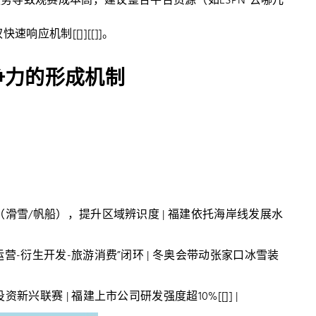
务导致观赛成本高，建议整合平台资源（如ESPN“去哪儿
响应机制[[]][[]]。
争力的形成机制
（滑雪/帆船），提升区域辨识度 | 福建依托海岸线发展水
营-衍生开发-旅游消费”闭环 | 冬奥会带动张家口冰雪装
新兴联赛 | 福建上市公司研发强度超10%[[]] |